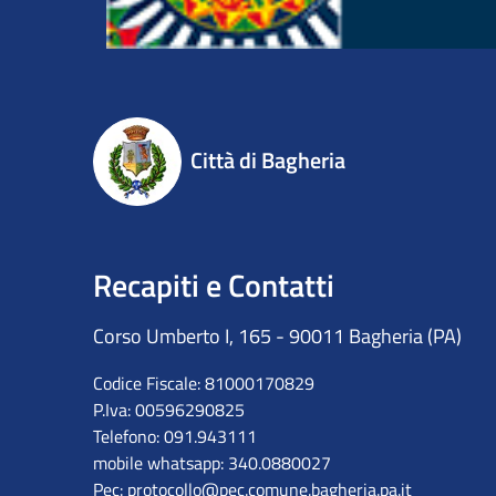
Città di Bagheria
Recapiti e Contatti
Corso Umberto I, 165 - 90011 Bagheria (PA)
Codice Fiscale: 81000170829
P.Iva: 00596290825
Telefono: 091.943111
mobile whatsapp: 340.0880027
Pec:
protocollo@pec.comune.bagheria.pa.it