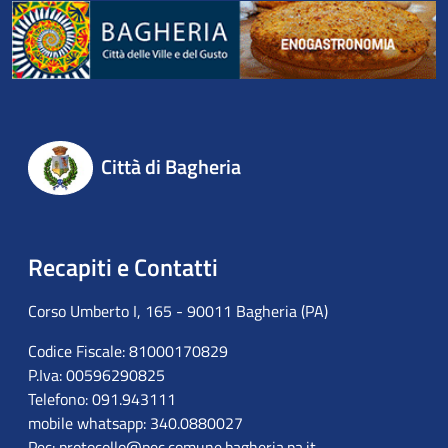
Città di Bagheria
Recapiti e Contatti
Corso Umberto I, 165 - 90011 Bagheria (PA)
Codice Fiscale: 81000170829
P.Iva: 00596290825
Telefono: 091.943111
mobile whatsapp: 340.0880027
Pec:
protocollo@pec.comune.bagheria.pa.it