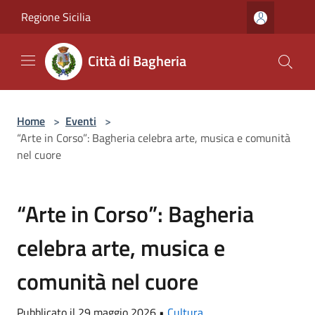
Salta al contenuto principale
Regione Sicilia
Città di Bagheria
Home
>
Eventi
>
“Arte in Corso”: Bagheria celebra arte, musica e comunità
nel cuore
“Arte in Corso”: Bagheria
celebra arte, musica e
comunità nel cuore
Pubblicato il 29 maggio 2026 •
Cultura