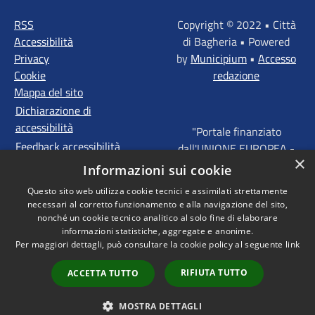
RSS
Copyright © 2022 • Città
Accessibilità
di Bagheria • Powered
Privacy
by
Municipium
•
Accesso
Cookie
redazione
Mappa del sito
Dichiarazione di
accessibilità
"Portale finanziato
Feedback accessibilità
dall'UNIONE EUROPEA -
×
FONDI STRUTTURALI
Informazioni sui cookie
D'INVESTIMENTO
Questo sito web utilizza cookie tecnici e assimilati strettamente
EUROPEI - Programma
necessari al corretto funzionamento e alla navigazione del sito,
Operativo FESR Sicilia
nonché un cookie tecnico analitico al solo fine di elaborare
2014 - 2020 Agenda
informazioni statistiche, aggregate e anonime.
Per maggiori dettagli, può consultare la cookie policy al seguente
link
Urbana ITI "Palermo -
Bagheria"
RIFIUTA TUTTO
ACCETTA TUTTO
MOSTRA DETTAGLI