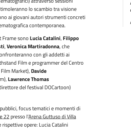
cinematografici) attraverso sessioni
timoleranno lo scambio tra visione
anno ai giovani autori strumenti concreti
inematografica contemporanea.
ext Frame sono
Lucia Catalini
,
Filippo
ti
,
Veronica Martiradonna
, che
confronteranno con gli addetti ai
ithstand Film e programmer del Centro
 Film Market),
Davide
lm),
Lawrence Thomas
 direttore del festival DOCartoon)
 pubblici, focus tematici e momenti di
re 22
presso l’
Arena Guttuso di Villa
e rispettive opere: Lucia Catalini