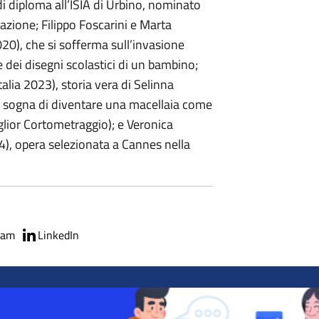
 di diploma all’ISIA di Urbino, nominato
azione; Filippo Foscarini e Marta
2020), che si sofferma sull’invasione
e dei disegni scolastici di un bambino;
Italia 2023), storia vera di Selinna
 sogna di diventare una macellaia come
glior Cortometraggio); e Veronica
24), opera selezionata a Cannes nella
ram
LinkedIn