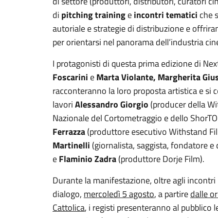
di settore (produttori, distributori, curatori 
di
pitching training
e
incontri tematici
che s
autoriale e strategie di distribuzione e offrir
per orientarsi nel panorama dell’industria c
I protagonisti di questa prima edizione di N
Foscarini
e
Marta Violante, Margherita Gius
racconteranno la loro proposta artistica e si 
lavori
Alessandro Giorgio
(producer della W
Nazionale del Cortometraggio e dello ShorTO
Ferrazza
(produttore esecutivo Withstand Fi
Martinelli
(giornalista, saggista, fondatore e
e
Flaminio Zadra
(produttore Dorje Film).
Durante la manifestazione, oltre agli incontri
dialogo,
mercoledì 5 agosto
, a partire
dalle o
Cattolica
, i registi presenteranno al pubblico l