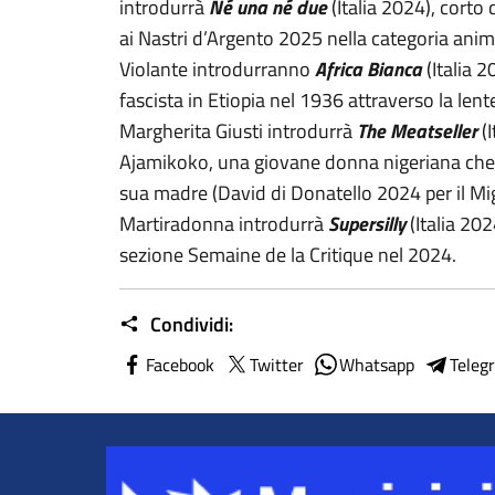
introdurrà
Né una né due
(Italia 2024), corto
ai Nastri d’Argento 2025 nella categoria anim
Violante introdurranno
Africa Bianca
(Italia 
fascista in Etiopia nel 1936 attraverso la lent
Margherita Giusti introdurrà
The Meatseller
(
Ajamikoko, una giovane donna nigeriana che
sua madre (David di Donatello 2024 per il Mi
Martiradonna introdurrà
Supersilly
(Italia 20
sezione Semaine de la Critique nel 2024.
Condividi:
Facebook
Twitter
Whatsapp
Teleg