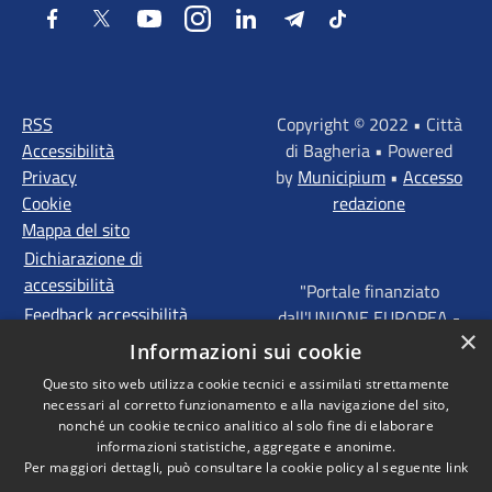
Facebook
Twitter
Youtube
Instagram
LinkedIn
Telegram
Tiktok
RSS
Copyright © 2022 • Città
Accessibilità
di Bagheria • Powered
Privacy
by
Municipium
•
Accesso
Cookie
redazione
Mappa del sito
Dichiarazione di
accessibilità
"Portale finanziato
Feedback accessibilità
dall'UNIONE EUROPEA -
×
FONDI STRUTTURALI
Informazioni sui cookie
D'INVESTIMENTO
Questo sito web utilizza cookie tecnici e assimilati strettamente
EUROPEI - Programma
necessari al corretto funzionamento e alla navigazione del sito,
Operativo FESR Sicilia
nonché un cookie tecnico analitico al solo fine di elaborare
2014 - 2020 Agenda
informazioni statistiche, aggregate e anonime.
Per maggiori dettagli, può consultare la cookie policy al seguente
link
Urbana ITI "Palermo -